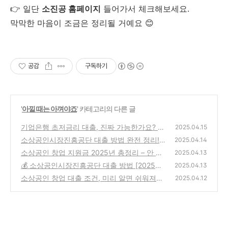
👉 일단
소진공 홈페이지
들어가서 체크해보세요.
막막한 마음이 조금은 정리될 거예요 😊
공감
구독하기
'
아낄 때는 아껴야죠
' 카테고리의 다른 글
기업은행 초저금리 대출, 진짜 가능한가요? 🏦
2025.04.15
소상공인시장진흥공단 대출 방법 완전 정리!
(0)
2025.04.14
📌
소상공인 창업 지원금 2025년 총정리 – 안 받
(0)
2025.04.13
으면 손해예요! 💰
💰 소상공인시장진흥공단 대출 방법 [2025년
(2)
2025.04.13
4월 기준]
소상공인 창업 대출 조건, 미리 알면 쉬워져요!
(2)
2025.04.12
🚀
(0)