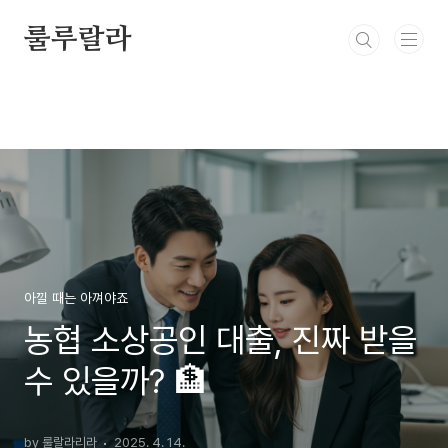
본문 바로가기
룰루랄라
아낄 때는 아껴야죠
농협 소상공인 대출, 진짜 받을
수 있을까? 🏦
by 룰랄라리라
2025. 4. 14.