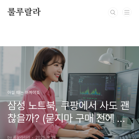
본문 바로가기
룰루랄라
아낄 때는 아껴야죠
삼성 노트북, 쿠팡에서 사도 괜
찮을까? (묻지마 구매 전에 꼭
봐야 할 3가지)
by 룰랄라리라
2025. 9. 19.