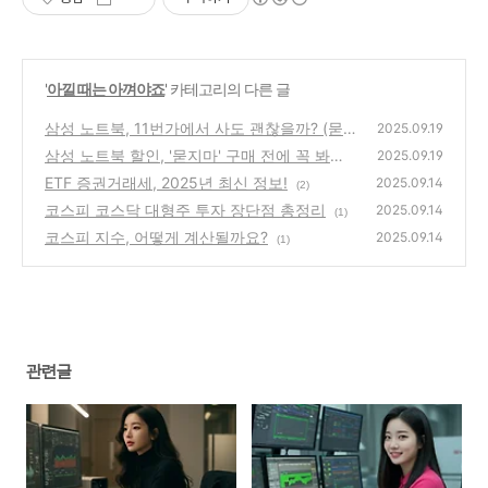
'
아낄 때는 아껴야죠
' 카테고리의 다른 글
삼성 노트북, 11번가에서 사도 괜찮을까? (묻
2025.09.19
지마 구매 전에 꼭 봐야 할 3가지)
삼성 노트북 할인, '묻지마' 구매 전에 꼭 봐야
(0)
2025.09.19
할 3가지!
ETF 증권거래세, 2025년 최신 정보!
(1)
2025.09.14
(2)
코스피 코스닥 대형주 투자 장단점 총정리
2025.09.14
(1)
코스피 지수, 어떻게 계산될까요?
2025.09.14
(1)
관련글