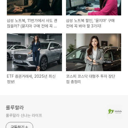
삼성 노트북, 11번가에서 사도 괜
삼성 노트북 할인, '묻지마' 구매
찮을까? (묻지마 구매 전에 꼭 봐
전에 꼭 봐야 할 3가지!
야 할 3가지)
ETF 증권거래세, 2025년 최신
코스피 코스닥 대형주 투자 장단
정보!
점 총정리
룰루랄라
룰루랄라 신나는 라이프
구독하기