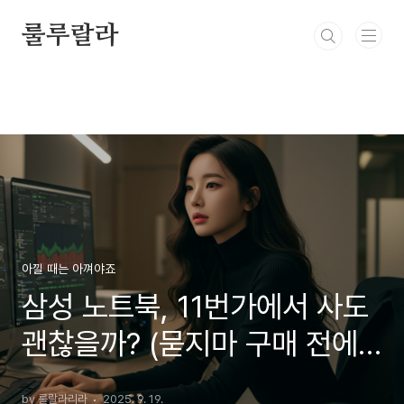
본문 바로가기
룰루랄라
아낄 때는 아껴야죠
삼성 노트북, 11번가에서 사도
괜찮을까? (묻지마 구매 전에
꼭 봐야 할 3가지)
by 룰랄라리라
2025. 9. 19.