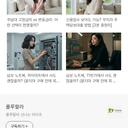
주담대 고정금리 vs 변동금리: 어
신용점수 낮아도 가능? 무직자 주
떤 선택이 현명할까?
택담보대출 방법 [3분 총정리]
삼성 노트북, 하이마트에서 사도
삼성 노트북, 11번가에서 사도 괜
괜찮을까? (묻지마 구매 전에 꼭
찮을까? (묻지마 구매 전에 꼭 봐
봐야 할 3가지)
야 할 3가지)
룰루랄라
룰루랄라 신나는 라이프
구독하기