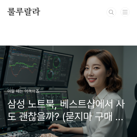
본문 바로가기
룰루랄라
아낄 때는 아껴야죠
삼성 노트북, 베스트샵에서 사
도 괜찮을까? (묻지마 구매 전
에 꼭 봐야 할 3가지)
by 룰랄라리라
2025. 9. 20.