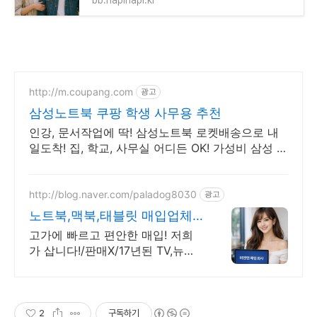
http://m.coupang.com
광고
삼성노트북 쿠팡 학생 사무용 추천
인강, 문서작업에 딱! 삼성노트북 로켓배송으로 내
일도착! 집, 학교, 사무실 어디든 OK! 가성비 삼성 노
트북으로 스마트하게.
http://blog.naver.com/paladog8030
광고
노트북,맥북,태블릿 매입업체
고가 매입 회사
고가에 빠르고 편안한 매입! 저희
가 삽니다!/판매X/17년된 TV,뉴스
출현 업체! 저희가 고객님의 노트
북/맥북/태블릿PC(2015년식이후)
를 삽니다!매입해요/판매X
2
구독하기