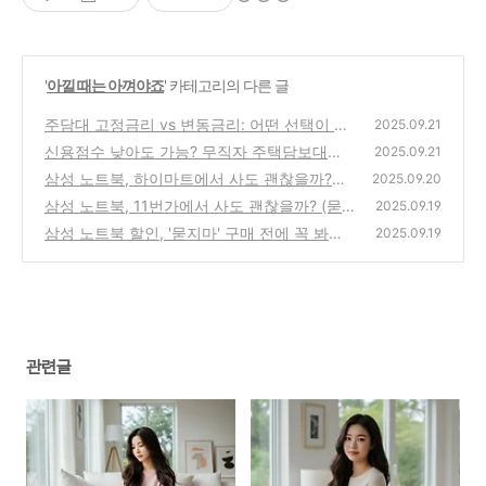
'
아낄 때는 아껴야죠
' 카테고리의 다른 글
주담대 고정금리 vs 변동금리: 어떤 선택이 현
2025.09.21
명할까?
신용점수 낮아도 가능? 무직자 주택담보대출
(0)
2025.09.21
방법 [3분 총정리]
삼성 노트북, 하이마트에서 사도 괜찮을까?
(0)
2025.09.20
(묻지마 구매 전에 꼭 봐야 할 3가지)
삼성 노트북, 11번가에서 사도 괜찮을까? (묻
(1)
2025.09.19
지마 구매 전에 꼭 봐야 할 3가지)
삼성 노트북 할인, '묻지마' 구매 전에 꼭 봐야
(0)
2025.09.19
할 3가지!
(1)
관련글