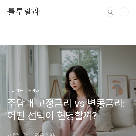
본문 바로가기
룰루랄라
아낄 때는 아껴야죠
주담대 고정금리 vs 변동금리:
어떤 선택이 현명할까?
by 룰랄라리라
2025. 9. 21.