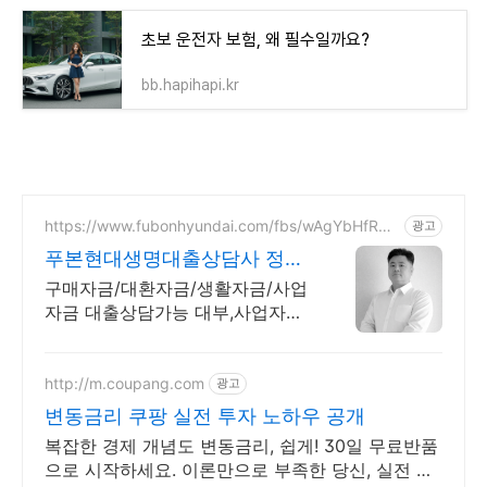
초보 운전자 보험, 왜 필수일까요?
bb.hapihapi.kr
https://www.fubonhyundai.com/fbs/wAgYbHfRW
광고
Z
푸본현대생명대출상담사 정종
욱
구매자금/대환자금/생활자금/사업
자금 대출상담가능 대부,사업자대
출 대환 상담가능
http://m.coupang.com
광고
변동금리 쿠팡 실전 투자 노하우 공개
복잡한 경제 개념도 변동금리, 쉽게! 30일 무료반품
으로 시작하세요. 이론만으로 부족한 당신, 실전 투